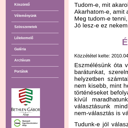
Tudom-e, mit akar
Köszöntő
Akarhatom-e, amit 
Véleményünk
Meg tudom-e tenni,
Jó lesz-e ez neke
Szösszenetek
Lélekemelő
É
Galéria
Közzététel kelte: 2010.04
Archívum
Eszmélésünk óta vá
barátunkat, szere
Portálok
helyzetben számta
nem kisebb, mint h
történéseket befoly
kívül maradhatun
választásunk mind
nem-választás is vá
Tudunk-e jól vála