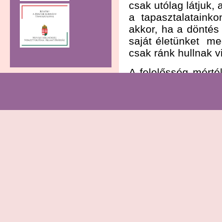
csak utólag látjuk,
a tapasztalataink
akkor, ha a dönté
saját életünket me
csak ránk hullnak v
A felelősség mérté
képviselőt válasz
szólunk bele, teh
országos gondok 
vállunkat is, de po
közéleti kérdések i
TV előtt szitkozódó
vagy honanya a m
különböző helyzet
kimenni a konyhá
hivatkozni, hogy 
pénzem". Örökké r
nem tudjuk meg,